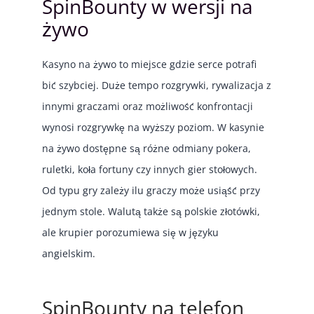
SpinBounty w wersji na
żywo
Kasyno na żywo to miejsce gdzie serce potrafi
bić szybciej. Duże tempo rozgrywki, rywalizacja z
innymi graczami oraz możliwość konfrontacji
wynosi rozgrywkę na wyższy poziom. W kasynie
na żywo dostępne są różne odmiany pokera,
ruletki, koła fortuny czy innych gier stołowych.
Od typu gry zależy ilu graczy może usiąść przy
jednym stole. Walutą także są polskie złotówki,
ale krupier porozumiewa się w języku
angielskim.
SpinBounty na telefon