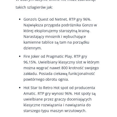
takich szlagierów jak:
Gonzo’s Quest od Netnet, RTP gry 96%.
Największa przygoda podróżnika Gonzo w
której eksplorujemy starożytną krainę.
Narastający mnożnik i wybuchające
kamienne tablice są tam na porządku
dziennym.
Fire Joker od Pragmatic Play, RTP gry
96,15%. Uwielbiany klasyczny slot w którym
można wygrać nawet 800 krotność swojego
zakładu. Posiada ciekawą funkcjonalność
powtórnego obrotu ognia.
Hot Star to Retro Hot spot od producenta
Amatic. RTP gry wynosi 96%. Hot spoty są
uwielbiane przez graczy doceniających
klasyczne rozwiązania i nawiązania do
starszego typu maszyn wrzutowych.