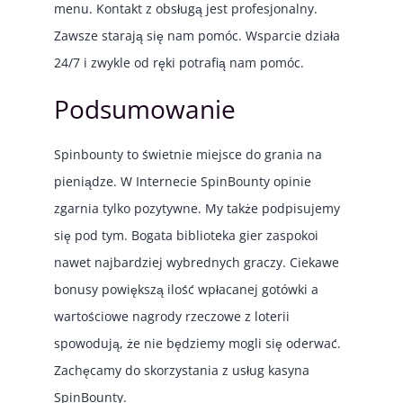
menu. Kontakt z obsługą jest profesjonalny.
Zawsze starają się nam pomóc. Wsparcie działa
24/7 i zwykle od ręki potrafią nam pomóc.
Podsumowanie
Spinbounty to świetnie miejsce do grania na
pieniądze. W Internecie SpinBounty opinie
zgarnia tylko pozytywne. My także podpisujemy
się pod tym. Bogata biblioteka gier zaspokoi
nawet najbardziej wybrednych graczy. Ciekawe
bonusy powiększą ilość wpłacanej gotówki a
wartościowe nagrody rzeczowe z loterii
spowodują, że nie będziemy mogli się oderwać.
Zachęcamy do skorzystania z usług kasyna
SpinBounty.