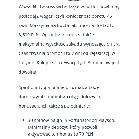
Wszystkie bonusy wchodzące w pakiet powitalny
posiadają wager, czyli konieczność obrotu 45
razy. Maksymalna kwota jaką można dostać to
3,500 PLN. Ograniczeniem jest także
maksymalna wysokość zakładu wynosząca 9 PLN.
Czas trwania promocji to 7 dni od rejestracji w
kasynie. Kolejność aktywacji tych 3 bonusów jest
dowolna.
SpinBounty gry online urozmaica także
darmowymi spinami w cotygodniowych
bonusach. Ich także są 3 odmiany:
30 spinów na grę 5 Fortunator od Playson.
Minimalny depozyt, który pozwoli
aktywować ten bonus to 70 PLN.