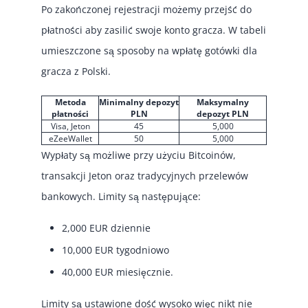
Po zakończonej rejestracji możemy przejść do
płatności aby zasilić swoje konto gracza. W tabeli
umieszczone są sposoby na wpłatę gotówki dla
gracza z Polski.
Metoda
Minimalny depozyt
Maksymalny
płatności
PLN
depozyt PLN
Visa, Jeton
45
5,000
eZeeWallet
50
5,000
Wypłaty są możliwe przy użyciu Bitcoinów,
transakcji Jeton oraz tradycyjnych przelewów
bankowych. Limity są następujące:
2,000 EUR dziennie
10,000 EUR tygodniowo
40,000 EUR miesięcznie.
Limity są ustawione dość wysoko więc nikt nie