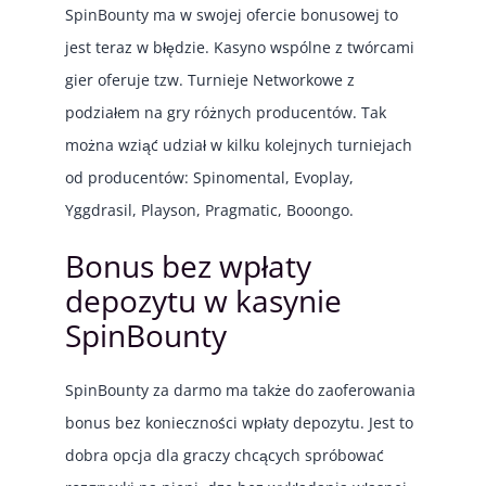
SpinBounty ma w swojej ofercie bonusowej to
jest teraz w błędzie. Kasyno wspólne z twórcami
gier oferuje tzw. Turnieje Networkowe z
podziałem na gry różnych producentów. Tak
można wziąć udział w kilku kolejnych turniejach
od producentów: Spinomental, Evoplay,
Yggdrasil, Playson, Pragmatic, Booongo.
Bonus bez wpłaty
depozytu w kasynie
SpinBounty
SpinBounty za darmo ma także do zaoferowania
bonus bez konieczności wpłaty depozytu. Jest to
dobra opcja dla graczy chcących spróbować