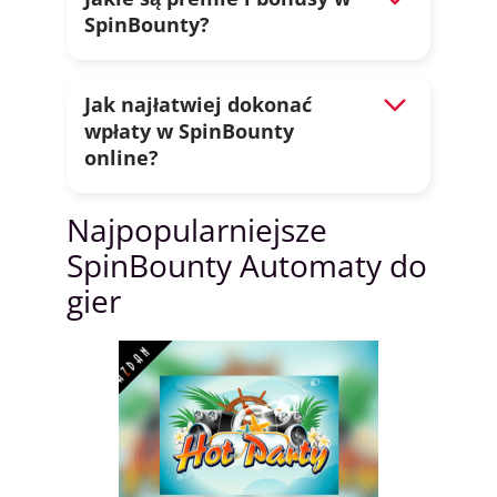
SpinBounty?
Jak najłatwiej dokonać
wpłaty w SpinBounty
online?
Najpopularniejsze
SpinBounty Automaty do
gier