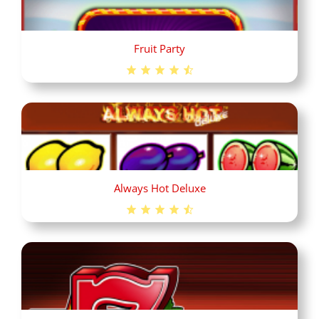
Fruit Party
Always Hot Deluxe