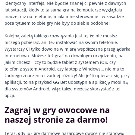
identyczny interfejs. Nie będzie znanej ci pewnie z dawnych
lat sytuacji, kiedy to ta sama gra na komputerze wyglądała
inaczej niż na telefonie, miała inne sterowanie i w zasadzie
poza tytułem to obie gry nie były do siebie podobne!
Kolejną zaletą takiego rozwiązania jest to, że nie musisz
niczego pobierać, ani też instalować na swoim telefonie.
Wystarczy Ci tylko dowolna w miarę współczesna przeglądarka
internetowa. Możesz też grać na dowolnym urządzeniu, na
jakim chcesz – czy to będzie tablet z systemem iOS, czy
telefon z system Android, czy laptop z Windows… nie ma to
żadnego znaczenia i żadnej różnicy! Ale jeśli upierasz się przy
aplikacji, to na przykład GG Bet udostępnia aplikację mobilną
dla systemów Android, więc także możesz skorzystać z tej
opcji.
Zagraj w gry owocowe na
naszej stronie za darmo!
Teraz, gdy już gry darmowe hazardowe owoce nie stanowią