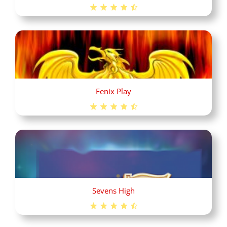
Fenix Play
Sevens High