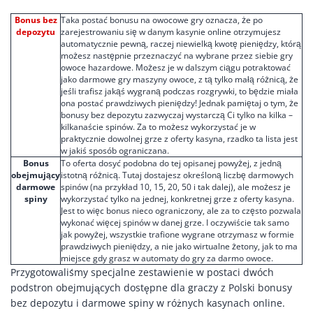
Bonus bez
Taka postać bonusu na owocowe gry oznacza, że po
depozytu
zarejestrowaniu się w danym kasynie online otrzymujesz
automatycznie pewną, raczej niewielką kwotę pieniędzy, którą
możesz następnie przeznaczyć na wybrane przez siebie gry
owoce hazardowe. Możesz je w dalszym ciągu potraktować
jako darmowe gry maszyny owoce, z tą tylko małą różnicą, że
jeśli trafisz jakąś wygraną podczas rozgrywki, to będzie miała
ona postać prawdziwych pieniędzy! Jednak pamiętaj o tym, że
bonusy bez depozytu zazwyczaj wystarczą Ci tylko na kilka –
kilkanaście spinów. Za to możesz wykorzystać je w
praktycznie dowolnej grze z oferty kasyna, rzadko ta lista jest
w jakiś sposób ograniczana.
Bonus
To oferta dosyć podobna do tej opisanej powyżej, z jedną
obejmujący
istotną różnicą. Tutaj dostajesz określoną liczbę darmowych
darmowe
spinów (na przykład 10, 15, 20, 50 i tak dalej), ale możesz je
spiny
wykorzystać tylko na jednej, konkretnej grze z oferty kasyna.
Jest to więc bonus nieco ograniczony, ale za to często pozwala
wykonać więcej spinów w danej grze. I oczywiście tak samo
jak powyżej, wszystkie trafione wygrane otrzymasz w formie
prawdziwych pieniędzy, a nie jako wirtualne żetony, jak to ma
miejsce gdy grasz w automaty do gry za darmo owoce.
Przygotowaliśmy specjalne zestawienie w postaci dwóch
podstron obejmujących dostępne dla graczy z Polski bonusy
bez depozytu i darmowe spiny w różnych kasynach online.