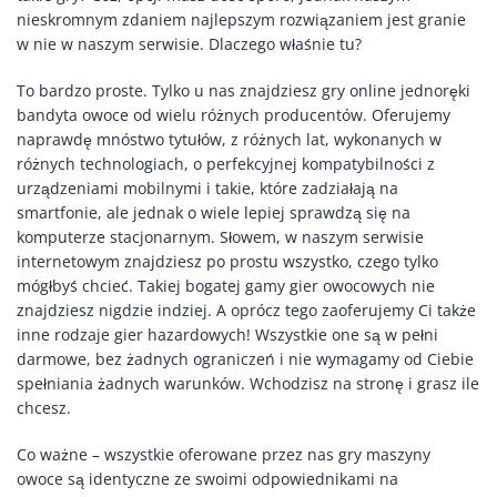
nieskromnym zdaniem najlepszym rozwiązaniem jest granie
w nie w naszym serwisie. Dlaczego właśnie tu?
To bardzo proste. Tylko u nas znajdziesz gry online jednoręki
bandyta owoce od wielu różnych producentów. Oferujemy
naprawdę mnóstwo tytułów, z różnych lat, wykonanych w
różnych technologiach, o perfekcyjnej kompatybilności z
urządzeniami mobilnymi i takie, które zadziałają na
smartfonie, ale jednak o wiele lepiej sprawdzą się na
komputerze stacjonarnym. Słowem, w naszym serwisie
internetowym znajdziesz po prostu wszystko, czego tylko
mógłbyś chcieć. Takiej bogatej gamy gier owocowych nie
znajdziesz nigdzie indziej. A oprócz tego zaoferujemy Ci także
inne rodzaje gier hazardowych! Wszystkie one są w pełni
darmowe, bez żadnych ograniczeń i nie wymagamy od Ciebie
spełniania żadnych warunków. Wchodzisz na stronę i grasz ile
chcesz.
Co ważne – wszystkie oferowane przez nas gry maszyny
owoce są identyczne ze swoimi odpowiednikami na