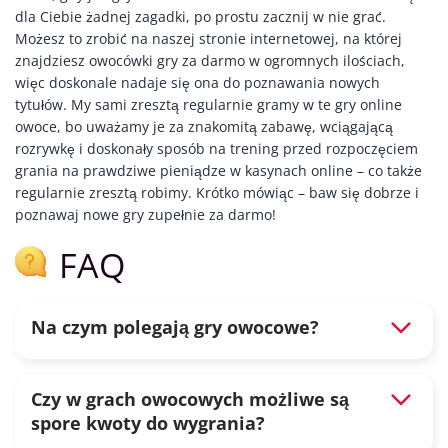
dla Ciebie żadnej zagadki, po prostu zacznij w nie grać.
Możesz to zrobić na naszej stronie internetowej, na której
znajdziesz owocówki gry za darmo w ogromnych ilościach,
więc doskonale nadaje się ona do poznawania nowych
tytułów. My sami zresztą regularnie gramy w te gry online
owoce, bo uważamy je za znakomitą zabawę, wciągającą
rozrywkę i doskonały sposób na trening przed rozpoczęciem
grania na prawdziwe pieniądze w kasynach online – co także
regularnie zresztą robimy. Krótko mówiąc – baw się dobrze i
poznawaj nowe gry zupełnie za darmo!
FAQ
Na czym polegają gry owocowe?
Gry owocowe wzięły swoją nazwę od pierwszych
Czy w grach owocowych możliwe są
urządzeń hazardowych z końca XIX wieku. Miały one
nadrukowane na bębnach wizerunki owoców. I tak to
spore kwoty do wygrania?
się zaczęło.