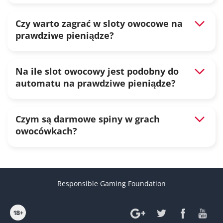
Tak, oczywiście. To, że są to proste gry, wcale nie
Czy warto zagrać w sloty owocowe na
oznacza, że nie pozwalają wygrać dużych pieniędzy.
Zwróć na przykład uwagę na owocówki i Hot Spot firmy
prawdziwe pieniądze?
Novomatic, jak Sizzling Hot lub Ultra Hot.
Oczywiście, to w zasadzie podstawowe ich
Na ile slot owocowy jest podobny do
zastosowanie. Grając na prawdziwe pieniądze możesz
zgarniać rzeczywiste wygrane. Czyli robić to, na czym
automatu na prawdziwe pieniądze?
tak naprawdę polega hazard.
Jeśli gra ma taki sam tytuł, to jest dokładnie taka sama,
Czym są darmowe spiny w grach
nie ma żadnych różnic poza wykorzystywaną walutą. W
grze na prawdziwe pieniądze używasz oczywiście
owocówkach?
normalnej waluty, a w wersji darmowej wirtualnych
żetonów. Poza tym niczym się nie różnią!
To po prostu nagroda obejmująca bezpłatne zakręcenia
bębnami, którą możesz uzyskać na przykład w ramach
jakiegoś bonusu lub trafiając określoną kombinację
Responsible Gaming Foundation
symboli.