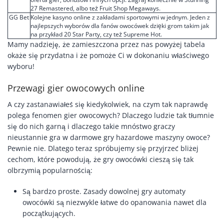
27 Remastered, albo też Fruit Shop Megaways.
GG Bet
Kolejne kasyno online z zakładami sportowymi w jednym. Jeden z
najlepszych wyborów dla fanów owocówek dzięki grom takim jak
na przykład 20 Star Party, czy też Supreme Hot.
Mamy nadzieję, że zamieszczona przez nas powyżej tabela
okaże się przydatna i że pomoże Ci w dokonaniu właściwego
wyboru!
Przewagi gier owocowych online
A czy zastanawiałeś się kiedykolwiek, na czym tak naprawdę
polega fenomen gier owocowych? Dlaczego ludzie tak tłumnie
się do nich garną i dlaczego takie mnóstwo graczy
nieustannie gra w darmowe gry hazardowe maszyny owoce?
Pewnie nie. Dlatego teraz spróbujemy się przyjrzeć bliżej
cechom, które powodują, że gry owocówki cieszą się tak
olbrzymią popularnością:
Są bardzo proste. Zasady dowolnej gry automaty
owocówki są niezwykle łatwe do opanowania nawet dla
początkujących.