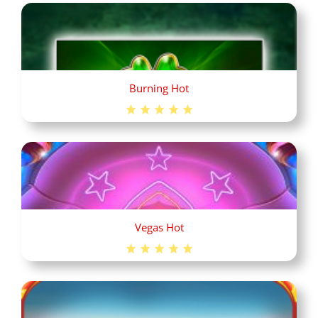
Burning Hot
Vegas Hot