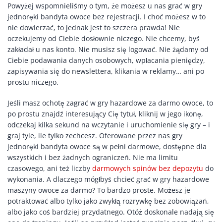
Powyżej wspomnieliśmy o tym, że możesz u nas grać w gry
jednoręki bandyta owoce bez rejestracji. I choć możesz w to
nie dowierzać, to jednak jest to szczera prawda! Nie
oczekujemy od Ciebie dosłownie niczego. Nie chcemy, byś
zakładał u nas konto. Nie musisz się logować. Nie żądamy od
Ciebie podawania danych osobowych, wpłacania pieniędzy,
zapisywania się do newslettera, klikania w reklamy… ani po
prostu niczego.
Jeśli masz ochotę zagrać w gry hazardowe za darmo owoce, to
po prostu znajdź interesujący Cię tytuł, kliknij w jego ikonę,
odczekaj kilka sekund na wczytanie i uruchomienie się gry – i
graj tyle, ile tylko zechcesz. Oferowane przez nas gry
jednoręki bandyta owoce są w pełni darmowe, dostępne dla
wszystkich i bez żadnych ograniczeń. Nie ma limitu
czasowego, ani też liczby
darmowych spinów bez depozytu
do
wykonania. A dlaczego mógłbyś chcieć grać w gry hazardowe
maszyny owoce za darmo? To bardzo proste. Możesz je
potraktować albo tylko jako zwykłą rozrywkę bez zobowiązań,
albo jako coś bardziej przydatnego. Otóż doskonale nadają się