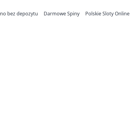
no bez depozytu
Darmowe Spiny
Polskie Sloty Online