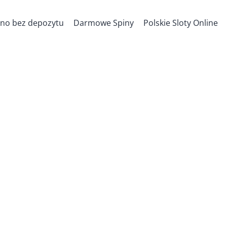
no bez depozytu
Darmowe Spiny
Polskie Sloty Online