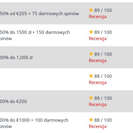
89 / 100
50% od €205 + 75 darmowych spinów
Recenzja
50% do 1500 zł + 150 darmowych
89 / 100
pinów
Recenzja
89 / 100
00% do 1,000 zł
Recenzja
88 / 100
Recenzja
88 / 100
00% do €200
Recenzja
00% do €1000 + 100 darmowych
88 / 100
pinów
Recenzja