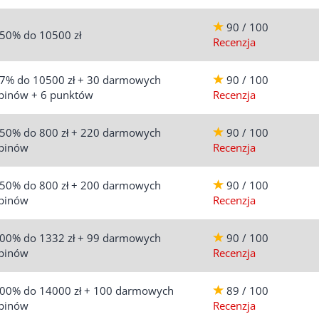
90 / 100
50% do 10500 zł
Recenzja
7% do 10500 zł + 30 darmowych
90 / 100
pinów + 6 punktów
Recenzja
50% do 800 zł + 220 darmowych
90 / 100
pinów
Recenzja
50% do 800 zł + 200 darmowych
90 / 100
pinów
Recenzja
00% do 1332 zł + 99 darmowych
90 / 100
pinów
Recenzja
00% do 14000 zł + 100 darmowych
89 / 100
pinów
Recenzja