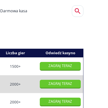
Darmowa kasa
Liczba gier
Odwiedź kasyno
ZAGRAJ TERAZ
1500+
ZAGRAJ TERAZ
2000+
ZAGRAJ TERAZ
2000+