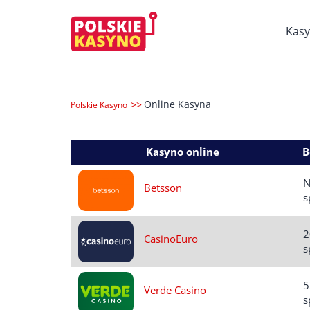
Kasy
Online Kasyna
Polskie Kasyno
Kasyno online
B
N
Betsson
s
2
CasinoEuro
s
5
Verde Casino
s