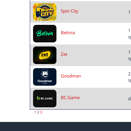
Spin City
1
1
Betinia
s
1
Zet
s
2
Goodman
s
BC.Game
d
1
2
3