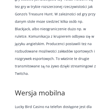
też gry w trybie rozszerzonej rzeczywistości jak
Gonzo’s Treasure Hunt. W zależności od gry przy
danym stole może siedzieć kilka osób np.
Blackjack, albo nieograniczenie dużo np. w
ruletce. Komunikacja z krupierem odbywa się w
języku angielskim. Producenci postawili też na
rozbudowane możliwości zakładów sportowych i
rozgrywek esportowych. To właśnie te drugie
transmitowane są na żywo dzięki streamingowi z
Twitcha.
Wersja mobilna
Lucky Bird Casino na telefon dostępne jest dla