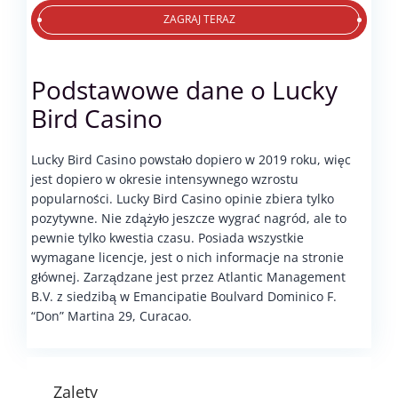
ZAGRAJ TERAZ
Podstawowe dane o Lucky
Bird Casino
Lucky Bird Casino powstało dopiero w 2019 roku, więc
jest dopiero w okresie intensywnego wzrostu
popularności. Lucky Bird Casino opinie zbiera tylko
pozytywne. Nie zdążyło jeszcze wygrać nagród, ale to
pewnie tylko kwestia czasu. Posiada wszystkie
wymagane licencje, jest o nich informacje na stronie
głównej. Zarządzane jest przez Atlantic Management
B.V. z siedzibą w Emancipatie Boulvard Dominico F.
“Don” Martina 29, Curacao.
Zalety