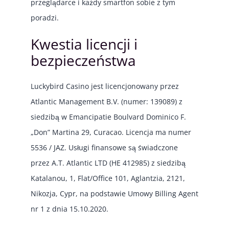
przeglądarce i każdy smartfon sobie z tym
poradzi.
Kwestia licencji i
bezpieczeństwa
Luckybird Casino jest licencjonowany przez
Atlantic Management B.V. (numer: 139089) z
siedzibą w Emancipatie Boulvard Dominico F.
„Don” Martina 29, Curacao. Licencja ma numer
5536 / JAZ. Usługi finansowe są świadczone
przez A.T. Atlantic LTD (HE 412985) z siedzibą
Katalanou, 1, Flat/Office 101, Aglantzia, 2121,
Nikozja, Cypr, na podstawie Umowy Billing Agent
nr 1 z dnia 15.10.2020.