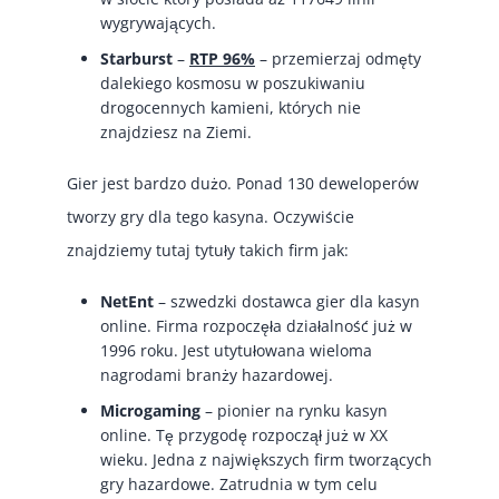
wygrywających.
Starburst
–
RTP 96%
–
przemierzaj odmęty
dalekiego kosmosu w poszukiwaniu
drogocennych kamieni, których nie
znajdziesz na Ziemi.
Gier jest bardzo dużo. Ponad 130 deweloperów
tworzy gry dla tego kasyna. Oczywiście
znajdziemy tutaj tytuły takich firm jak:
NetEnt
–
szwedzki dostawca gier dla kasyn
online. Firma rozpoczęła działalność już w
1996 roku. Jest utytułowana wieloma
nagrodami branży hazardowej.
Microgaming
–
pionier na rynku kasyn
online. Tę przygodę rozpoczął już w XX
wieku. Jedna z największych firm tworzących
gry hazardowe. Zatrudnia w tym celu