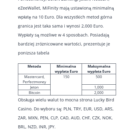
eZeeWallet, MiFinity mają ustawioną minimalną
wpłatę na 10 Euro. Dla wszystkich metod górna
granica jest taka sama i wynosi 2,000 Euro.
Wypłaty są możliwe w 4 sposobach. Posiadają
bardziej zróżnicowane wartości, prezentuje je
poniższa tabela
Metoda
Minimalna
Maksymalna
wypłata Euro
wypłata Euro
Mastercard,
150
500
Perfectmoney
Jeton
1,000
Bitcoin
2,000
Obsługa wielu walut to mocna strona Lucky Bird
Casino. Do wyboru są: PLN, TRY, EUR, USD, ARS,
ZAR, MXN, PEN, CLP, CAD, AUD, CHF, CZK, NOK,
BRL, NZD, INR, JPY.