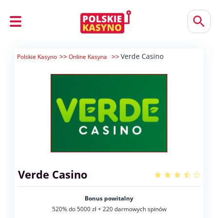
Verde Casino
Polskie Kasyno
Online Kasyna
Verde Casino
Bonus powitalny
520% do 5000 zł + 220 darmowych spinów