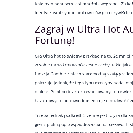
Kolejnym bonusem jest mnożnik wygranej. Za każ
identycznymi symbolami owoców (co oczywiście ni
Zagraj w Ultra Hot 
Fortunę!
Gra Ultra hot to świetny przykład na to, że mnie
w sobie na wskroś współczesne cechy, takie jak
funkcja
Gamble
z nieco staromodną szatę grafic
pokazuje jednak, że tego typu maszyny nadal ma
maleje. Pomimo braku zaawansowanych rozwiązań
hazardowych: odpowiednie emocje i możliwość z
Trzeba jednak podkreślić, że nie jest to gra dla
gier z piękną oprawą audiowizualną, ciekawą hist