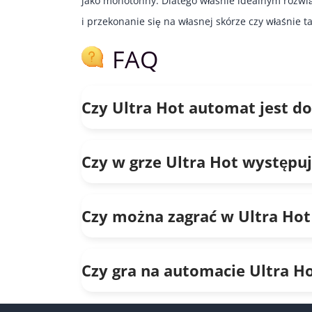
jako monotonny. Dlatego właśnie idealnym rozwiąz
i przekonanie się na własnej skórze czy właśnie 
FAQ
Czy Ultra Hot automat jest d
Tak, wersja
Ultra Hot za darmo
jest dostępna 
Czy w grze Ultra Hot występu
Nie, w grze nie ma darmowych spinów.
Czy można zagrać w Ultra Hot
Oczywiście, wersja
Ultra Hot demo
jest dostęp
można znaleźć w prawdziwych kasynach onlin
Czy gra na automacie Ultra H
Nie, na automacie Ultra Hot można zagrać onl