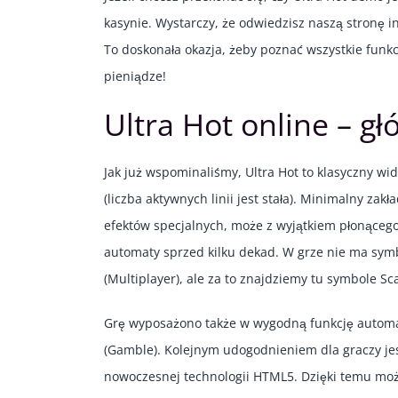
kasynie. Wystarczy, że odwiedzisz naszą stronę in
To doskonała okazja, żeby poznać wszystkie funk
pieniądze!
Ultra Hot online – g
Jak już wspominaliśmy, Ultra Hot to klasyczny wi
(liczba aktywnych linii jest stała). Minimalny z
efektów specjalnych, może z wyjątkiem płonącego 
automaty sprzed kilku dekad. W grze nie ma sy
(
Multiplayer
), ale za to znajdziemy tu symbole
Sc
Grę wyposażono także w wygodną funkcję automa
(
Gamble
). Kolejnym udogodnieniem dla graczy je
nowoczesnej technologii HTML5. Dzięki temu mo