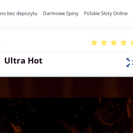
no bez depozytu
Darmowe Spiny
Polskie Sloty Online
t
Ultra Hot