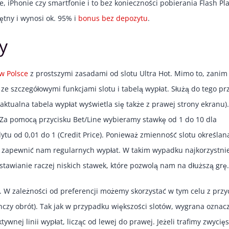
, iPhonie czy smartfonie i to bez konieczności pobierania Flash Pl
ętny i wynosi ok. 95% i
bonus bez depozytu
.
y
w Polsce
z prostszymi zasadami od slotu Ultra Hot. Mimo to, zanim
e szczegółowymi funkcjami slotu i tabelą wypłat. Służą do tego prz
ktualna tabela wypłat wyświetla się także z prawej strony ekranu).
 Za pomocą przycisku
Bet/Line
wybieramy stawkę od 1 do 10 dla
ytu od 0,01 do 1 (
Credit Price
). Ponieważ zmienność slotu określana
e zapewnić nam regularnych wypłat. W takim wypadku najkorzystni
bstawianie raczej niskich stawek, które pozwolą nam na dłuższą grę.
 W zależności od preferencji możemy skorzystać w tym celu z przy
czy obrót). Tak jak w przypadku większości slotów, wygrana oznac
wnej linii wypłat, licząc od lewej do prawej. Jeżeli trafimy zwycię