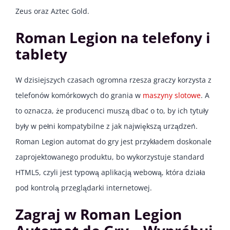
Zeus oraz Aztec Gold.
Roman Legion na telefony i
tablety
W dzisiejszych czasach ogromna rzesza graczy korzysta z
telefonów komórkowych do grania w
maszyny slotowe
. A
to oznacza, że producenci muszą dbać o to, by ich tytuły
były w pełni kompatybilne z jak największą urządzeń.
Roman Legion automat do gry jest przykładem doskonale
zaprojektowanego produktu, bo wykorzystuje standard
HTML5, czyli jest typową aplikacją webową, która działa
pod kontrolą przeglądarki internetowej.
Zagraj w Roman Legion