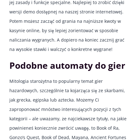
jej zasady i funkcje specjalne. Najlepiej to zrobić dzięki
wersji demo dostępnej na naszej stronie internetowej.
Potem możesz zacząć od grania na najniższe kwoty w
kasynie online, by się lepiej zorientować w sposobie
naliczania wygranych. A dopiero na koniec zacznij grać
na wysokie stawki i walczyć o konkretne wygrane!
Podobne automaty do gier
Mitologia starożytna to popularny temat gier
hazardowych, szczególnie ta kojarząca się ze skarbami,
jak grecka, egipska lub aztecka. Możemy Ci
zaproponować mnóstwo interesujących pozycji z tych
kategorii – ale uważamy, że najciekawsze tytuły, na jakie
powinieneś koniecznie zwrócić uwagę, to Book of Ra,
Gonzo’s Quest, Book of Dead, Mayana, Ancient Fortunes