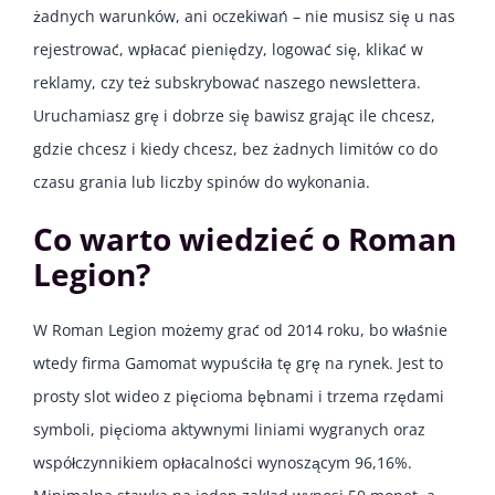
żadnych warunków, ani oczekiwań – nie musisz się u nas
rejestrować, wpłacać pieniędzy, logować się, klikać w
reklamy, czy też subskrybować naszego newslettera.
Uruchamiasz grę i dobrze się bawisz grając ile chcesz,
gdzie chcesz i kiedy chcesz, bez żadnych limitów co do
czasu grania lub liczby spinów do wykonania.
Co warto wiedzieć o Roman
Legion?
W Roman Legion możemy grać od 2014 roku, bo właśnie
wtedy firma Gamomat wypuściła tę grę na rynek. Jest to
prosty slot wideo z pięcioma bębnami i trzema rzędami
symboli, pięcioma aktywnymi liniami wygranych oraz
współczynnikiem opłacalności wynoszącym 96,16%.