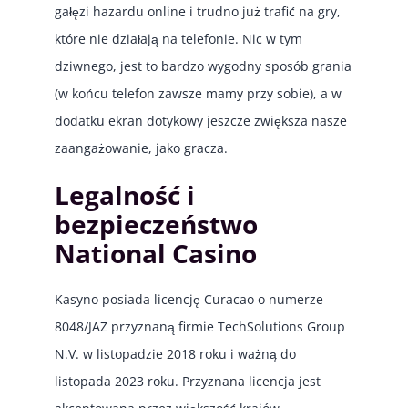
gałęzi hazardu online i trudno już trafić na gry,
które nie działają na telefonie. Nic w tym
dziwnego, jest to bardzo wygodny sposób grania
(w końcu telefon zawsze mamy przy sobie), a w
dodatku ekran dotykowy jeszcze zwiększa nasze
zaangażowanie, jako gracza.
Legalność i
bezpieczeństwo
National Casino
Kasyno posiada licencję Curacao o numerze
8048/JAZ przyznaną firmie TechSolutions Group
N.V. w listopadzie 2018 roku i ważną do
listopada 2023 roku. Przyznana licencja jest