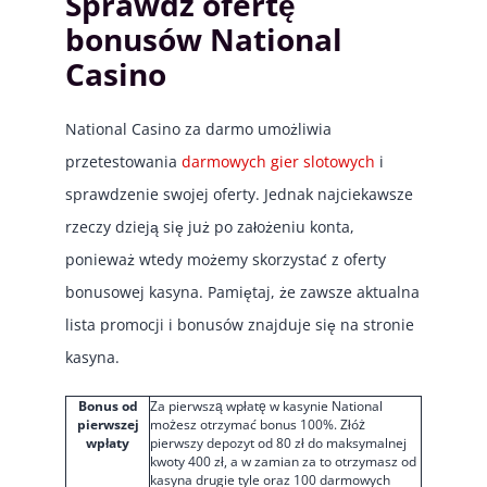
Sprawdź ofertę
bonusów National
Casino
National Casino za darmo umożliwia
przetestowania
darmowych gier slotowych
i
sprawdzenie swojej oferty. Jednak najciekawsze
rzeczy dzieją się już po założeniu konta,
ponieważ wtedy możemy skorzystać z oferty
bonusowej kasyna. Pamiętaj, że zawsze aktualna
lista promocji i bonusów znajduje się na stronie
kasyna.
Bonus od
Za pierwszą wpłatę w kasynie National
pierwszej
możesz otrzymać bonus 100%. Złóż
wpłaty
pierwszy depozyt od 80 zł do maksymalnej
kwoty 400 zł, a w zamian za to otrzymasz od
kasyna drugie tyle oraz 100 darmowych