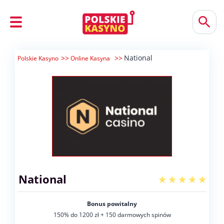
National
Polskie Kasyno
Online Kasyna
National
Bonus powitalny
150% do 1200 zł + 150 darmowych spinów