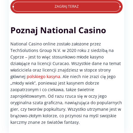
ZAGRAJ TERAZ
Poznaj National Casino
National Casino online zostało założone przez
TechSolutions Group N.V. w 2020 roku z siedzibą na
Cyprze – jest to więc stosunkowo młode kasyno
działające na licencji Curacao. Wszystkie dane na temat
właściciela oraz licencji znajdziesz w stopce strony
głównej
polskiego kasyna
. Ale niech nie zrazi cię jego
„młody wiek”, ponieważ jest kasynem dobrze
zaopatrzonym i co ciekawa, także świetnie
zaprojektowanym. Od razu rzuca się w oczy jego
oryginalna szata graficzna, nawiązująca do popularnych
gier, czy tworów popkultury. Wszystko utrzymane jest w
brązowo-złotym kolorze, co przynosi na myśl swojskie
karczmy znane ze światów fantasy.