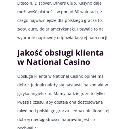
Litecoin, Discover, Diners Club. Kasyno daje
możliwość płatności w ponad 30 walutach, z
czego najważniejsze dla polskiego gracza to:
złoty, euro, dolar amerykański. Pozwala to na
wybranie naprawdę odpowiadającej nam opcji.
Jakość obsługi klienta
w National Casino
Obsługa klienta w National Casino opinie ma
dobre, jednak należy się nastawić na kontakt w
języku angielskim. Mamy nadzieję, że to tylko
kwestia czasu, aby dostała ona dostosowana
także pod polskiego gracza. Jednak nie licząc tej
dobrej niedogodności, naprawdę jest co
pochwalić: