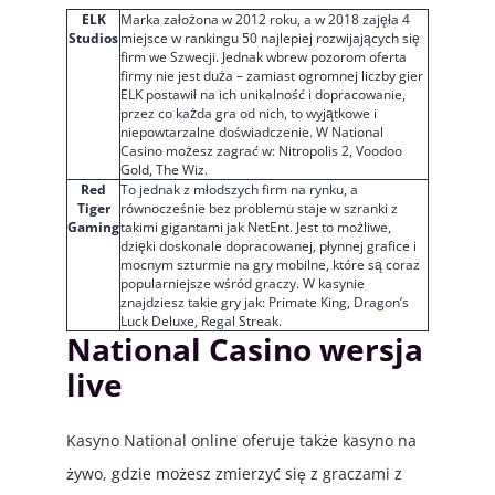
ELK
Marka założona w 2012 roku, a w 2018 zajęła 4
Studios
miejsce w rankingu 50 najlepiej rozwijających się
firm we Szwecji. Jednak wbrew pozorom oferta
firmy nie jest duża – zamiast ogromnej liczby gier
ELK postawił na ich unikalność i dopracowanie,
przez co każda gra od nich, to wyjątkowe i
niepowtarzalne doświadczenie. W National
Casino możesz zagrać w: Nitropolis 2, Voodoo
Gold, The Wiz.
Red
To jednak z młodszych firm na rynku, a
Tiger
równocześnie bez problemu staje w szranki z
Gaming
takimi gigantami jak NetEnt. Jest to możliwe,
dzięki doskonale dopracowanej, płynnej grafice i
mocnym szturmie na gry mobilne, które są coraz
popularniejsze wśród graczy. W kasynie
znajdziesz takie gry jak: Primate King, Dragon’s
Luck Deluxe, Regal Streak.
National Casino wersja
live
Kasyno National online oferuje także kasyno na
żywo, gdzie możesz zmierzyć się z graczami z