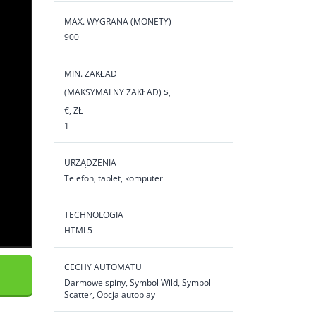
MAX. WYGRANA (MONETY)
900
MIN. ZAKŁAD
(MAKSYMALNY ZAKŁAD) $,
€, ZŁ
1
URZĄDZENIA
Telefon, tablet, komputer
TECHNOLOGIA
HTML5
CECHY AUTOMATU
Darmowe spiny, Symbol Wild, Symbol
Scatter, Opcja autoplay