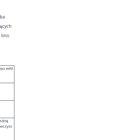
zba
jących
inii.
z
ypu wild
jedną
baczysz