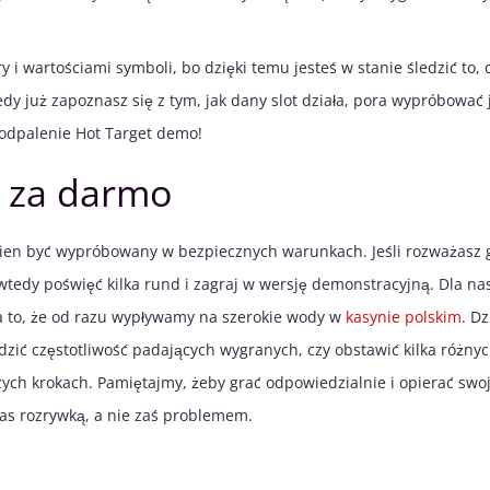
i wartościami symboli, bo dzięki temu jesteś w stanie śledzić to, 
dy już zapoznasz się z tym, jak dany slot działa, pora wypróbować 
 odpalenie Hot Target demo!
t za darmo
inien być wypróbowany w bezpiecznych warunkach. Jeśli rozważasz 
tedy poświęć kilka rund i zagraj w wersję demonstracyjną. Dla nas
za to, że od razu wypływamy na szerokie wody w
kasynie polskim
. Dz
ić częstotliwość padających wygranych, czy obstawić kilka różny
szych krokach. Pamiętajmy, żeby grać odpowiedzialnie i opierać swo
 nas rozrywką, a nie zaś problemem.