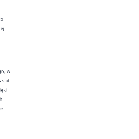
co
jej
grę w
 slot
ięki
ch
je