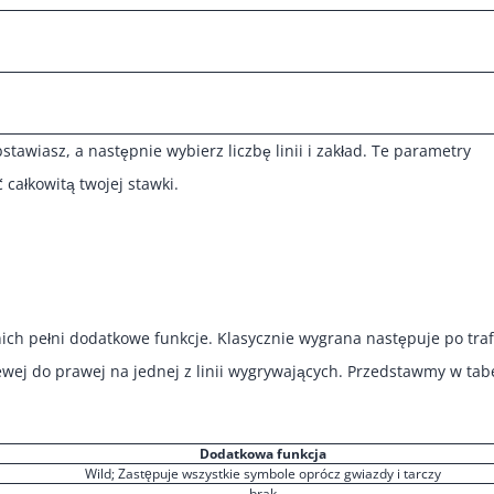
tawiasz, a następnie wybierz liczbę linii i zakład. Te parametry
całkowitą twojej stawki.
ich pełni dodatkowe funkcje. Klasycznie wygrana następuje po traf
lewej do prawej na jednej z linii wygrywających. Przedstawmy w tabe
Dodatkowa funkcja
Wild; Zastępuje wszystkie symbole oprócz gwiazdy i tarczy
brak