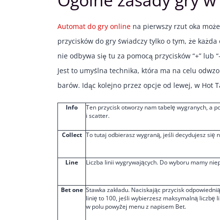
Automat do gry online
na pierwszy rzut oka może
przycisków do gry świadczy tylko o tym, że każda
nie odbywa się tu za pomocą przycisków “+” lub “-”
Jest to umyślna technika, która ma na celu odwzo
barów. Idąc kolejno przez opcje od lewej, w Hot
Info
Ten przycisk otworzy nam tabelę wygranych, a po
i scatter.
Collect
To tutaj odbierasz wygraną, jeśli decydujesz się 
Line
Liczba linii wygrywających. Do wyboru mamy niepar
Bet one
Stawka zakładu. Naciskając przycisk odpowiednią
linię to 100, jeśli wybierzesz maksymalną liczbę
w polu powyżej menu z napisem Bet.