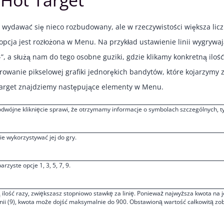
 wydawać się nieco rozbudowany, ale w rzeczywistości większa lic
 opcja jest rozłożona w Menu. Na przykład ustawienie linii wygrywa
, a służą nam do tego osobne guziki, gdzie klikamy konkretną ilość l
rowanie pikselowej grafiki jednorękich bandytów, które kojarzymy 
 Target znajdziemy następujące elementy w Menu.
dwójne kliknięcie sprawi, że otrzymamy informacje o symbolach szczególnych, t
nie wykorzystywać jej do gry.
zyste opcje 1, 3, 5, 7, 9.
 ilość razy, zwiększasz stopniowo stawkę za linię. Ponieważ najwyższa kwota na 
 linii (9), kwota może dojść maksymalnie do 900. Obstawioną wartość całkowitą zo