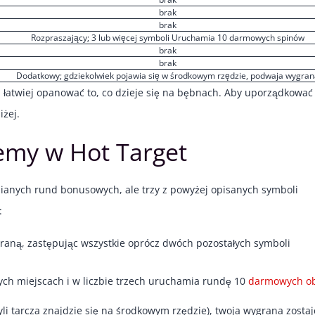
brak
brak
Rozpraszający; 3 lub więcej symboli Uruchamia 10 darmowych spinów
brak
brak
Dodatkowy; gdziekolwiek pojawia się w środkowym rzędzie, podwaja wygra
 łatwiej opanować to, co dzieje się na bębnach. Aby uporządkować
iżej.
iemy w Hot Target
mianych rund bonusowych, ale trzy z powyżej opisanych symboli
:
raną, zastępując wszystkie oprócz dwóch pozostałych symboli
ych miejscach i w liczbie trzech uruchamia rundę 10
darmowych o
czyli tarcza znajdzie się na środkowym rzędzie), twoja wygrana zostaj