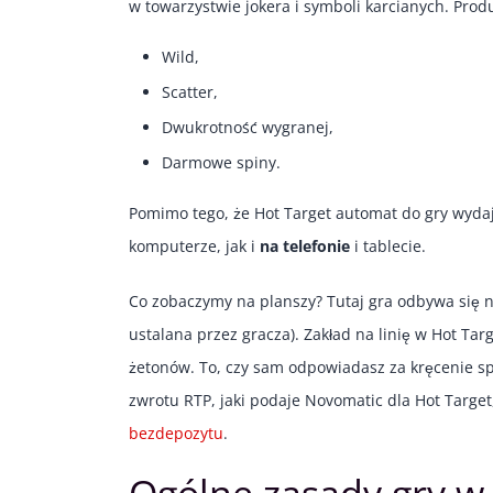
w towarzystwie jokera i symboli karcianych. Produ
Wild,
Scatter,
Dwukrotność wygranej,
Darmowe spiny.
Pomimo tego, że Hot Target automat do gry wyda
komputerze, jak i
na telefonie
i tablecie.
Co zobaczymy na planszy? Tutaj gra odbywa się na
ustalana przez gracza). Zakład na linię w Hot T
żetonów. To, czy sam odpowiadasz za kręcenie sp
zwrotu RTP, jaki podaje Novomatic dla Hot Targe
bezdepozytu
.
Ogólne zasady gry w