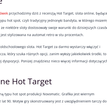
e
cówek
przychodzimy dziś z recenzją Hot Target, slota online, będąc
ypu hot spot, czyli tradycyjny jednoręki bandyta, w którego możem
że niektóre sloty dostosowały swoje warunki do dzisiejszych czasó
est stylizowana na automat retro w stu procentach.
oldschoolowego slota. Hot Target za darmo wystarczy włączyć i
acza, który szuka różnych opcji, zanim wyłoży jakiekolwiek środki, to
jej dyspozycji. Poniżej znajdziesz nieco więcej informacji dotyczącyc
zne Hot Target
ną typu hot spot produkcji Novomatic. Grafika jest wiernym
at 90. Motyw gry skonstruowany jest z uwzględnieniem tarczy do