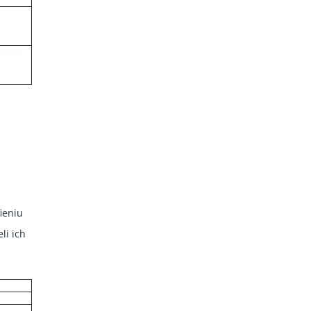
ieniu
li ich