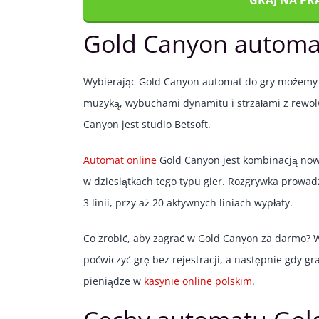
GRAJ NA PR
Gold Canyon automa
Wybierając Gold Canyon automat do gry możemy s
muzyką, wybuchami dynamitu i strzałami z rewolw
Canyon jest studio Betsoft.
Automat online
Gold Canyon jest kombinacją now
w dziesiątkach tego typu gier. Rozgrywka prowad
3 linii, przy aż 20 aktywnych liniach wypłaty.
Co zrobić, aby zagrać w Gold Canyon za darmo? W
poćwiczyć grę bez rejestracji, a następnie gdy
pieniądze w
kasynie online polskim
.