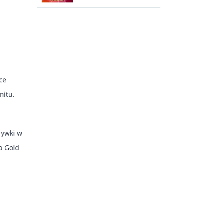
ce
mitu.
rywki w
a Gold