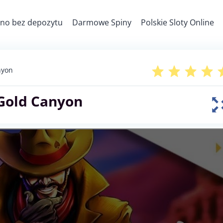
no bez depozytu
Darmowe Spiny
Polskie Sloty Online
nyon
Gold Canyon