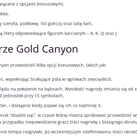
, związane z opcjami bonusowymi,
złota,
 szeryfa, podkowę, list gończy oraz talię kart,
są litery odpowiadające figurom karcianym – A, K, Q oraz J.
rze Gold Canyon
on przewidzieli kilka opcji bonusowych, takich jak:
ben, wypełniając brakujące pola w ogniwach zwycięskich,
ględu na położenie na bębnach. Wysokość nagrody zmiania się od x
10 jednostek przy 15 symbolach,
r, i dostępne kiedy pojawi się ich co najmniej 3,
cisk “double tap”, w czasie której można spróbować przewidzieć w
 przypadku niepowodzenia gracz traci nagrodę z bieżącego obrotu
enie tempa rozgrywki, po wcześniejszym zdefiniowaniu ilości obrot