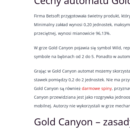
Cechy automatu Gol
Firma Betsoft przygotowała świetny produkt, który
Minimalny zakład wynosi 0,20 jednostek, maksymal
przeciętnej, wynosi mianowicie 96,13%.
W grze Gold Canyon pojawia się symbol Wild, re
symbole na bębnach od 2 do 5. Ponadto w automac
Grając w Gold Canyon automat możemy skorzystać
stawek pomiędzy 0,2 do 2 jednostek. Nie ma przy
Gold Canyon są również
darmowe spiny
, przyzna
Canyon przewidziana jest jako rozgrywka jednoo
mobilnej. Autorzy nie wykorzystali w grze mecha
Gold Canyon – zasad