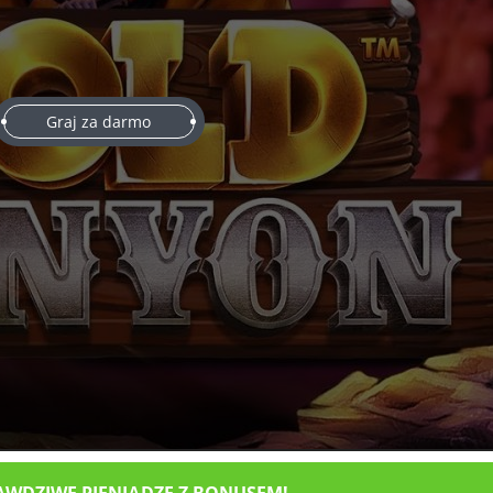
Graj za darmo