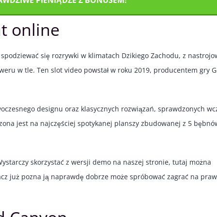
AWDZIWE PIENIĄDZE Z BONUSEM!
t online
podziewać się rozrywki w klimatach Dzikiego Zachodu, z nastrojo
eru w tle. Ten slot video powstał w roku 2019, producentem gry G
oczesnego designu oraz klasycznych rozwiązań, sprawdzonych wc
zona jest na najczęściej spotykanej planszy zbudowanej z 5 bębnó
ystarczy skorzystać z wersji demo na naszej stronie, tutaj można
 gracz już pozna ją naprawdę dobrze może spróbować zagrać na pra