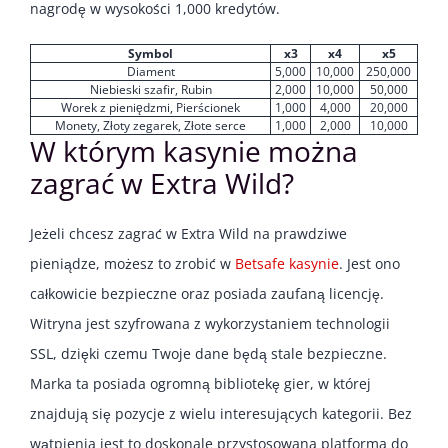
nagrodę w wysokości 1,000 kredytów.
Symbol
x3
x4
x5
Diament
5,000
10,000
250,000
Niebieski szafir, Rubin
2,000
10,000
50,000
Worek z pieniędzmi, Pierścionek
1,000
4,000
20,000
Monety, Złoty zegarek, Złote serce
1,000
2,000
10,000
W którym kasynie można
zagrać w Extra Wild?
Jeżeli chcesz zagrać w Extra Wild na prawdziwe
pieniądze, możesz to zrobić w
Betsafe kasynie
. Jest ono
całkowicie bezpieczne oraz posiada zaufaną licencję.
Witryna jest szyfrowana z wykorzystaniem technologii
SSL, dzięki czemu Twoje dane będą stale bezpieczne.
Marka ta posiada ogromną bibliotekę gier, w której
znajdują się pozycje z wielu interesujących kategorii. Bez
wątpienia jest to doskonale przystosowana platforma do