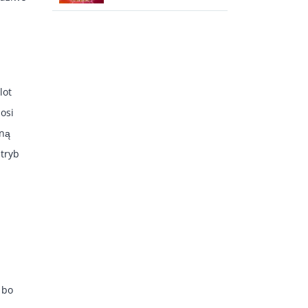
lot
osi
lną
tryb
 bo