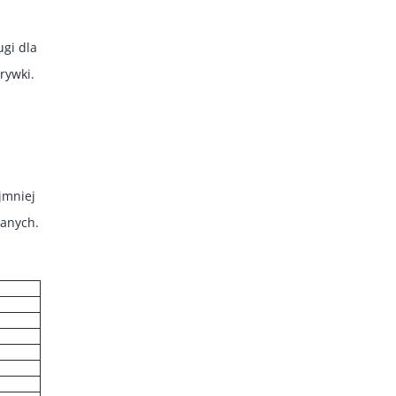
ugi dla
rywki.
jmniej
ranych.