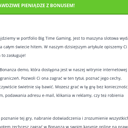
AWDZIWE PIENIĄDZE Z BONUSEM!
najdziemy w portfolio Big Time Gaming. Jest to maszyna slotowa wy
na całym świecie hitem. W naszym dzisiejszym artykule opiszemy Ci 
a to zasługuje!
 Bonanza demo, która dostępna jest w naszej witrynie internetowej
raniczeń. Pozwoli Ci ona zagrać w ten tytuł, poznać jego cechy,
czywiście świetnie się bawić. Możesz grać w tę grę bez koniecznośc
, podawania adresu e-mail, klikania w reklamy, czy też robienia
 poznanie tej gry, nabranie doświadczenia i zrozumienie wszystkic
 potem zechcesz zagrać w Bonanza w swoim kasynie online na pra