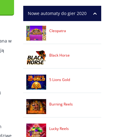
Nowe automaty do gier 2020
Cleopatra
dana w
ją
Black Horse
5 Lions Gold
i
Burning Reels
h
Lucky Reels
wdziwe