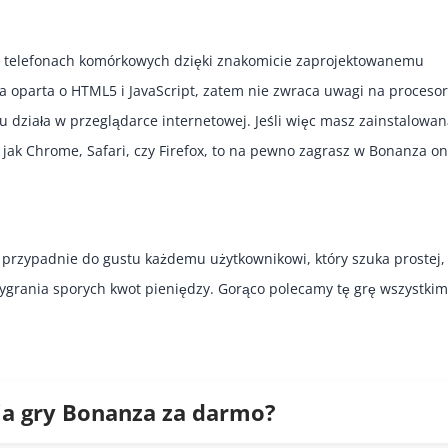
na telefonach komórkowych dzięki znakomicie zaprojektowanemu
ała oparta o HTML5 i JavaScript, zatem nie zwraca uwagi na procesor
tu działa w przeglądarce internetowej. Jeśli więc masz zainstalowa
ak Chrome, Safari, czy Firefox, to na pewno zagrasz w Bonanza on
przypadnie do gustu każdemu użytkownikowi, który szuka prostej, 
wygrania sporych kwot pieniędzy. Gorąco polecamy tę grę wszystkim
sja gry Bonanza za darmo?