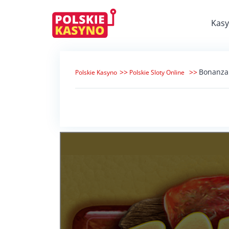
Kasy
Bonanza
Polskie Kasyno
Polskie Sloty Online